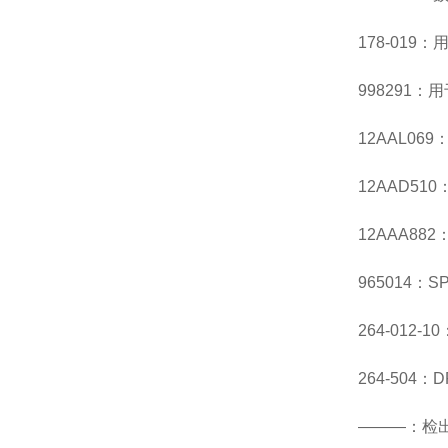
178-01
998291：
12AAL06
12AAD51
12AAA882
965014：S
264-012-
264-504：D
———：检