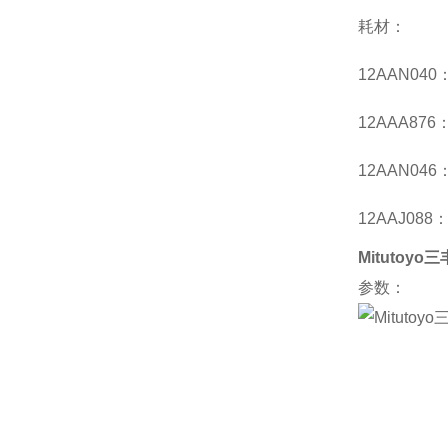
耗材：
12AAN040
12AAA876
12AAN04
12AAJ08
Mitutoy
参数：