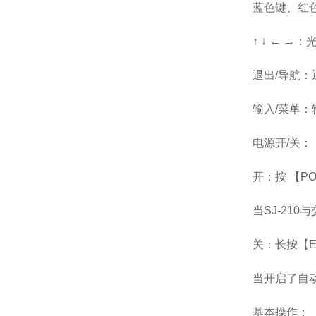
蓝色键、红
↑ ↓ ← →
退出/导航
输入/菜单
电源开/关：
开：按 【PO
当SJ-21
关：长按【Es
当开启了自
基本操作：