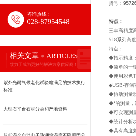
货号：
9572
咨询热线：
028-87954548
特点：
三丰高精度高度
518系列高
特点：
相关文章
ARTICLES
◆指示精度：可
致力于成为更好的解决方案供应商！
◆简单的一
◆使用彩色T
紫外光耐气候老化试验箱满足的技术执行
◆USB-存
标准
◆协助测量
◆*的测量，
大理石平台石材分类和产地资料
◆可实现测
◆统计分析
◆具有高度
超低湿全自动电子防潮箱湿度不降原因分