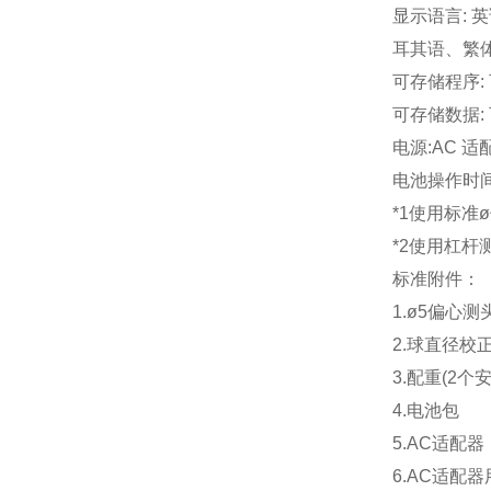
显示语言:
耳其语、繁体中
可存储程序:
可存储数据: 
电源:AC 适配
电池操作时间
*1使用标准
*2使用杠杆测头 
标准附件：
1.ø5偏心测
2.球直径校
3.配重(2个
4.电池包
5.AC适配器
6.AC适配