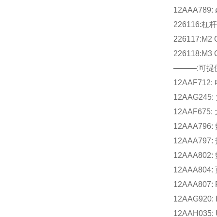
12AAA78
226116:
226117:M
226118:M
———:可提
12AAF712
12AAG24
12AAF67
12AAA796:
12AAA797:
12AAA802
12AAA804
12AAA807: 
12AAG920: 
12AAH035