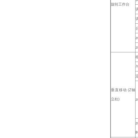
旋转工作台
移
垂直移动 (Z轴
立柱)
时