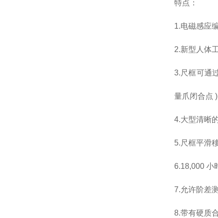
特点：
1.电磁感
2.新型人体
3.尺框可通
量爪闭合点 
4.大型清晰
5.尺框平滑
6.18,000
7.允许阶差
8.带有硬