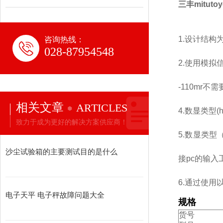
三丰mituto
1.设计结
咨询热线：
028-87954548
2.使用模拟
-110mr
相关文章
ARTICLES
4.数显类型(
致力于成为更好的解决方案供应商！
5.数显类型（h
沙尘试验箱的主要测试目的是什么
接pc的输入工具
6.通过使
电子天平 电子秤故障问题大全
规格
货号