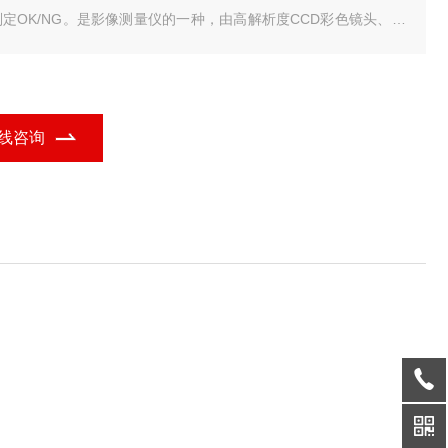
判定OK/NG。是影像测量仪的一种，由高解析度CCD彩色镜头、连
变倍物镜、彩色显示器、视频十字线显示器、精密光栅尺、多功能
据处理器、数据测量软件与高精密工作台结构组成的高精度光学影
测量仪器。
线咨询