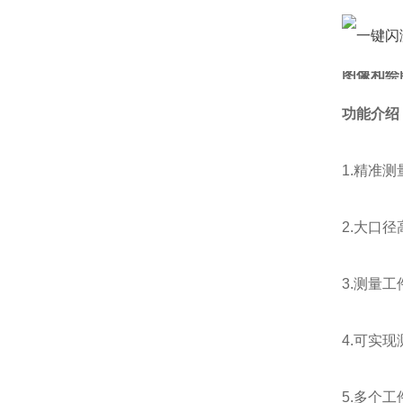
图像和绘
功能介绍
1.精准
2.大口
3.测量
4.可实
5.多个