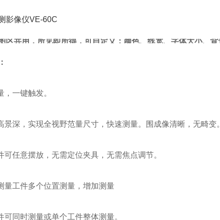
图区共用，所见即所得，可自定义：颜色、线宽、字体大小、背
：
测量，一键触发。
径高景深，实现全视野范量尺寸，快速测量。围成像清晰，无畸变
工件可任意摆放，无需定位夹具，无需焦点调节。
现测量工件多个位置测量，增加测量
工件可同时测量或单个工件整体测量。