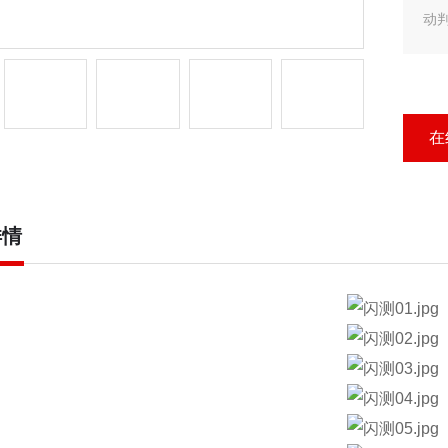
动
续
数
像
在
详情