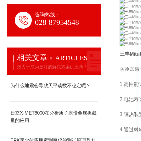
咨询热线：
028-87954548
三丰Mitu
相关文章
ARTICLES
致力于成为更好的解决方案供应商！
防冷却液
1.高性
为什么地震会导致天平读数不稳定呢？
2.电池寿
日立X-MET8000在分析质子膜贵金属担载
3.隔热
量的应用
4.通过
EPK霍尔效应瓶壁测厚仪的测试原理及方