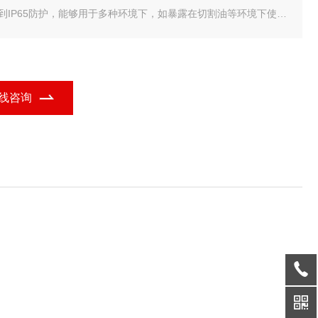
达到IP65防护，能够用于多种环境下，如暴露在切割油等环境下使用
具有测量数据输出功能，带有防水连接电缆
塑料件由防油材料制成
1um增量误差（用于测量范围在75mm/3″以下的型号）
动电源开/关功能
线咨询