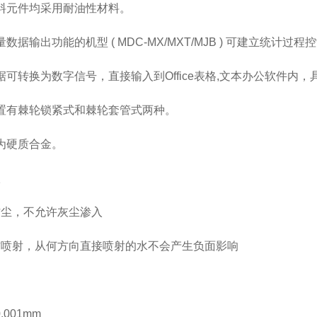
塑料元件均采用耐油性材料。
量数据输出功能的机型 ( MDC-MX/MXT/MJB ) 可建立统计
数据可转换为数字信号，直接输入到Office表格,文本办公软件
装置有棘轮锁紧式和棘轮套管式两种。
面为硬质合金。
级
 防尘，不允许灰尘渗入
: 防喷射，从何方向直接喷射的水不会产生负面影响
.001mm