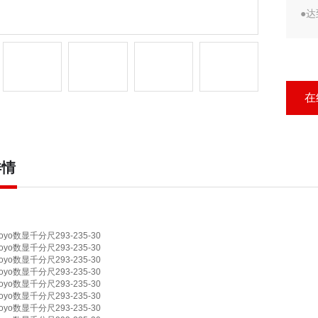
●
●
●
●±
●自
在
详情