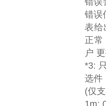
错误
错误
表给
正常
户 
*3
选件
(仅
1m: 