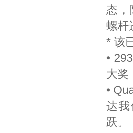
态，
螺杆
* 
• 2
大奖 
• Q
达我
跃。