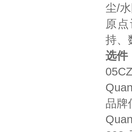
尘
/
水
原点
持、
选件
05CZ
Qua
品牌
Qua