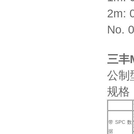
2m: 
No.
三丰M
公制
规格
带SPC数
据