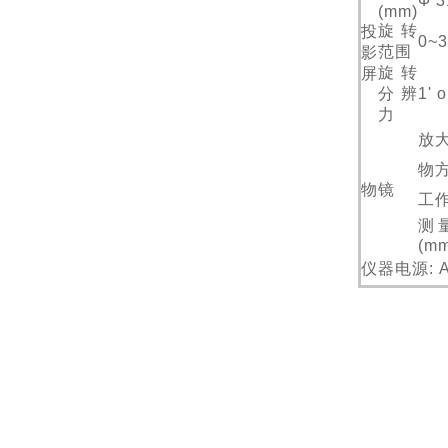
Ф 
(mm)
旋转
投
0~3
范围
影
旋转
屏
分辨
1' o
力
放
物方
物镜
工作
测
(mm
仪器电源: A