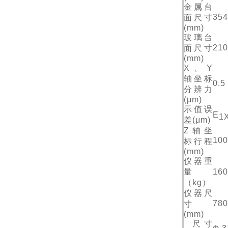
金属台
354
面尺寸
(mm)
玻璃台
210
面尺寸
(mm)
X、Y
轴坐标
0.5
分辨力
(μm)
示值误
E
1
差(
μm
)
Z轴坐
10
标行程
(mm)
仪器重
量
160
（kg）
仪器尺
780
寸
(mm)
尺寸