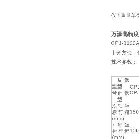
仪器重量单位
万濠高精度
CPJ-3
十分方便，
技术参数：
反像
型
型
CP
CP
号
正像
型
X轴坐
150
标行程
(mm)
Y轴坐
100
标行程
(mm)