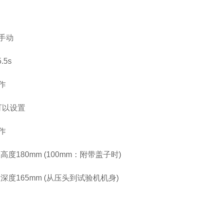
手动
.5s
作
 可以设置
作
大高度180mm (100mm：附带盖子时)
大深度165mm (从压头到试验机机身)