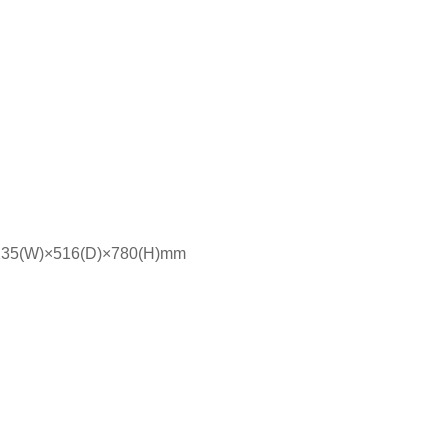
5(W)×516(D)×780(H)mm