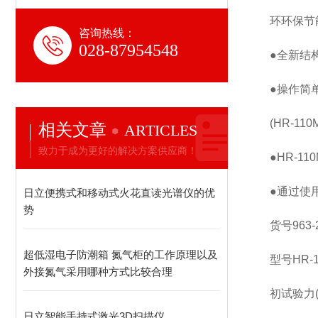
环环保节
咨询热线：
028-87954548
●全新结
●操作简
(HR-1
相关文章
ARTICLES
致力于成为更好的解决方案供应商！
●HR-1
●通过使
日立便携式和移动式火花直读光谱仪的优
势
货号963-2
超低湿电子防潮箱 氮气柜的工作原理以及
型号HR-1
外接氮气采用哪种方式比较合理
初试验力(N) 
日立智能手持式激光3D扫描仪