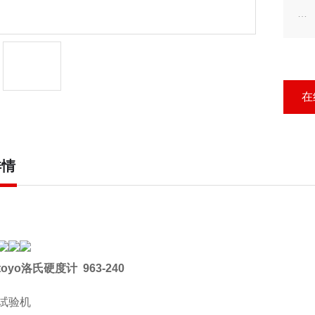
●
使
在
详情
utoyo洛氏硬度计
963-240
试验机