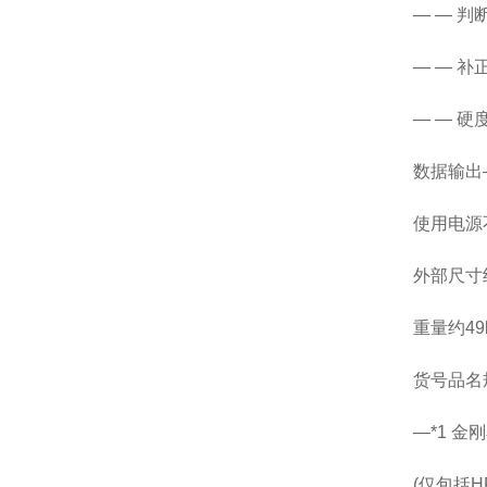
— — 
— — 补
— — 硬
数据输出— 
使用电源不要
外部尺寸约29
重量约49k
货号品名
—*1 金刚
(仅包括HR