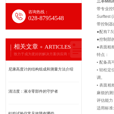
三丰Mitu
带专业控
咨询热线：
Surfte
028-87954548
带控制器
●配有7
●控制部
相关文章
ARTICLES
●表面粗糙
致力于成为更好的解决方案供应商！
特点：
• 配备
尼康高度计的结构组成和测量方法介绍
• 轻松
调。
• 表面
清洁度：液冷零部件的守护者
麻烦的测
评估能力
适用标准:
针焰试验仪常见故障有哪些