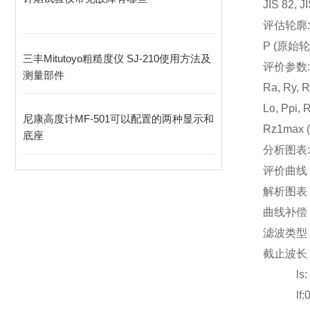
JIS 82, J
评估轮廓:
P (原始轮
三丰Mitutoyo粗糙度仪 SJ-210使用方法及
评价参数:
测量部件
Ra, Ry, R
Lo, Ppi, 
尼康高度计MF-501可以配置的两种显示和
Rz1max (
底座
分析图表
评价曲线
解析图表
曲线补偿
滤波类型 
截止波长 lc:
ls: 0.2
lf:0.08