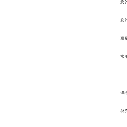
您
您
联
常
详
补