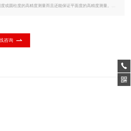
圆度或圆柱度的高精度测量而且还能保证平面度的高精度测量。
-2200AS/AH 采用具有自动调心和调水平功能，这样操作者无需进
动调心和调水平操作。此外，RA-2200DS/DH型号的指导系统作
线咨询