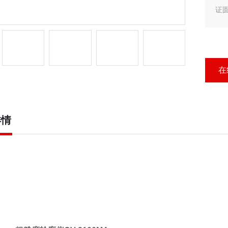
证
RA
行手
在
详情