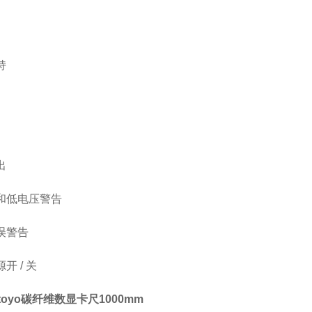
持
出
量和低电压警告
错误警告
开 / 关
utoyo碳纤维数显卡尺1000mm