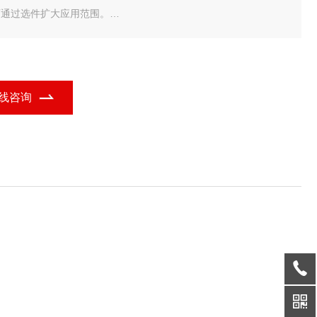
 可通过选件扩大应用范围。
 可从液晶显示屏直接对内径测量值进行读数（按下偏置键就可方便
设置偏置值
线咨询