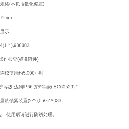
见规格(不包括量化偏差)
01mm
晶显示
(1个),938882,
操作检查(标准附件)
连续使用约5,000小时
级:达到IP66防护等级(IEC60529) *
量爪锁紧装置(2个),05GZA033
水型，使用后请进行防锈处理。