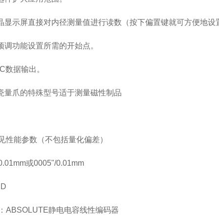
液晶显示屏直接对内径测量值进行读数（按下偏置键就可方便地设
过预调功能设置所需的开始点。
PC数据输出。
陶瓷量爪的特殊型号适于测量磁性制品
见性能参数（不包括量化偏差）
01mm或0005"/0.01mm
D
：ABSOLUTE静电电容线性编码器