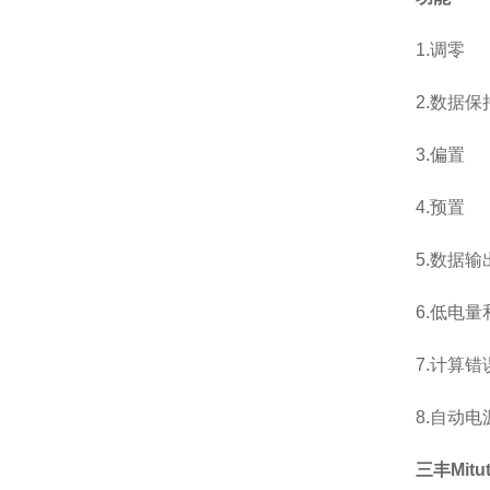
1.调零
2.数据保
3.偏置
4.预置
5.数据输
6.低电
7.计算
8.自动电源
三丰Mit