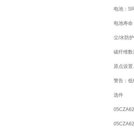
电池：SR
电池寿命
尘/水防
碳纤维数
原点设置
警告：低
选件
05CZA
05CZA