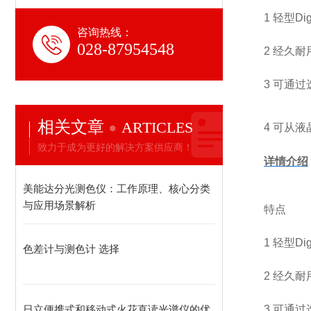
1 轻型D
咨询热线：
028-87954548
2 经久
3 可通
相关文章
ARTICLES
4 可从
致力于成为更好的解决方案供应商！
详情介绍
美能达分光测色仪：工作原理、核心分类
与应用场景解析
特点
1 轻型D
色差计与测色计 选择
2 经久
日立便携式和移动式火花直读光谱仪的优
3 可通