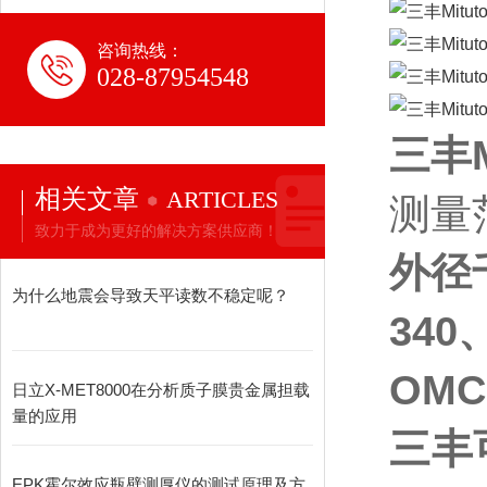
咨询热线：
028-87954548
三丰
相关文章
ARTICLES
测量范
致力于成为更好的解决方案供应商！
外径
为什么地震会导致天平读数不稳定呢？
34
OMC
日立X-MET8000在分析质子膜贵金属担载
量的应用
三丰
EPK霍尔效应瓶壁测厚仪的测试原理及方