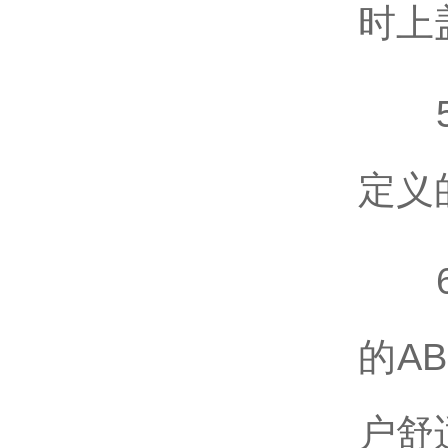
时上
5、
定义
6、
的A
户舒