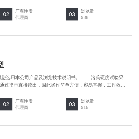
厂商性质
浏览量
02
03
代理商
988
型
选用本公司产品及浏览技术说明书。 洛氏硬度试验采
通过指示直接读出，因此操作简单方便，容易掌握，工作效率
洛氏硬度试验法，可以采用金刚石压头和刚球压头
厂商性质
浏览量
02
03
代理商
915