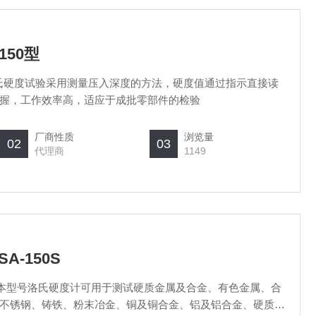
150型
 洛氏硬度试验采用测量压入深度的方法，硬度值通过指示直接读
握，工作效率高，适应于成批零部件的检验
厂商性质
浏览量
02
03
代理商
1149
-150S
0S 本型号洛氏硬度计可用于测试硬质金属及合金、有色金属、合
不锈钢、铸铁、粉末冶金、铜及铜合金、铝及铝合金、硬质塑