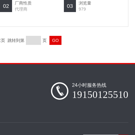
厂商性质
浏览量
02
03
代理商
979
 末页 跳转到第
页
24小时服务热线
19150125510