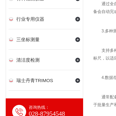
通过全自动
备会自动完
行业专用仪器
3.多种测
三坐标测量
支持多种不
标尺，以适
清洁度检测
4.数据存
瑞士丹青TRIMOS
通常配备数
于批量生产
咨询热线：
028-87954548