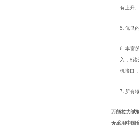
有上升
5. 优
6. 丰
入，8路
机接口，
7. 所
万能拉力试
★
采用中国