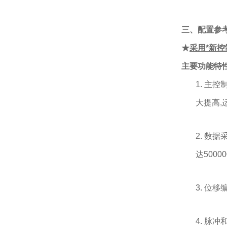
三、配置参
★
采用*新
主要功能特
1. 主
大提高,
2. 数
达500
3. 位
4. 