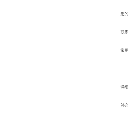
N和kgf
您
联
山度指针推
常
注：由于产
详
补