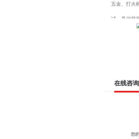
五金、打火
试，是代替
特点：
手持设计
用。
在线咨询
指针指示
峰值保持
公差带指
您