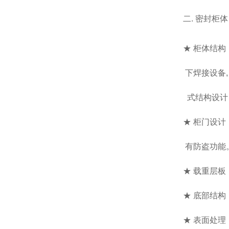
二. 密封柜
★ 柜体结
下焊接设备,
式结构设计
★ 柜门设
有防盗功能
★ 载重层
★ 底部结构
★ 表面处