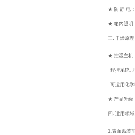
★ 防 静 
★ 箱内照明
三. 干燥原
★ 控湿主
程控系统.
可运用化学
★ 产品升
四. 适用领
1.表面贴装