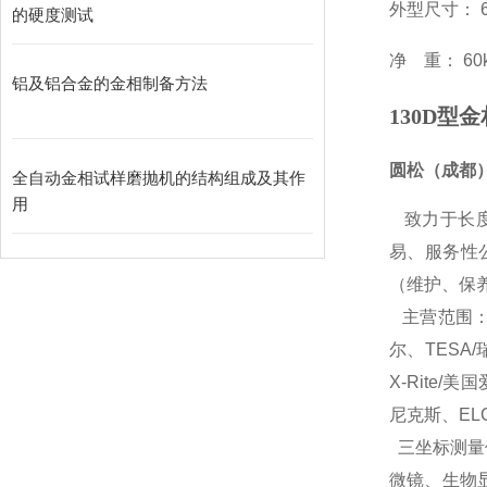
外型尺寸： 6
的硬度测试
净 重： 60
铝及铝合金的金相制备方法
130D型
圆松（成都
全自动金相试样磨抛机的结构组成及其作
用
致力于长
易、服务性
（维护、保
主营范围
尔、TESA/
X-Rite/美
尼克斯、EL
三坐标测量
微镜、生物