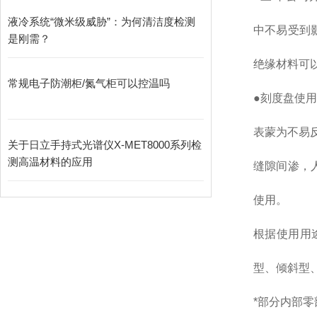
液冷系统“微米级威胁”：为何清洁度检测
中不易受到
是刚需？
绝缘材料可
常规电子防潮柜/氮气柜可以控温吗
●刻度盘使
表蒙为不易
关于日立手持式光谱仪X-MET8000系列检
测高温材料的应用
缝隙间渗，人
使用。
根据使用用途
型、倾斜型
*部分内部