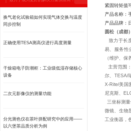
紧固转矩值
产品名称：手动
换气老化试验箱如何实现气体交换与温度
产品品牌：日
同步控制
圆松（成都
致力于长
正确使用TESA测高仪进行高度测量
易、服务性
（维护、保
主营范围
干燥箱电子防潮柜：工业级低湿存储核心
设备
尔、TESA/
X-Rite/美
尼克斯、EL
二次元影像仪的测量功能
三坐标测量
微镜、生物
分光测色仪在茶叶拼配研究中的应用——
工业衡器，
以六堡茶品质分析为例