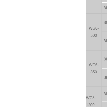
B
B
WG6-
500
B
B
WG6-
850
B
B
WG8-
1200