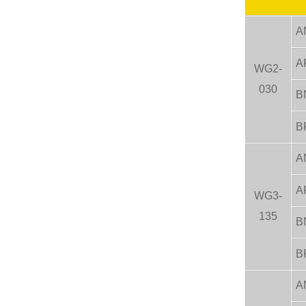
A
A
WG2-
030
B
B
A
A
WG3-
135
B
B
A