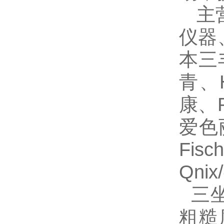
主
仪器
本三丰
青、H
康、P
爱色丽
Fis
Qni
三
粗糙