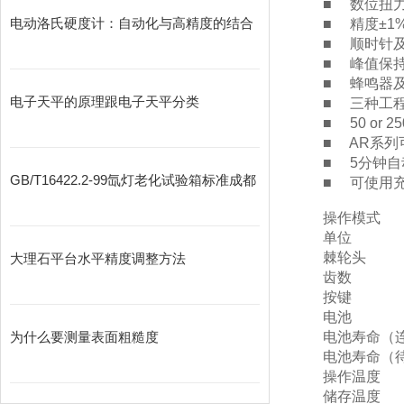
■ 数位扭
电动洛氏硬度计：自动化与高精度的结合
■ 精度±1%
■ 顺时针
■ 峰值保
■ 蜂鸣器及
电子天平的原理跟电子天平分类
■ 三种工程单位(
■ 50 or
■ AR系列可
■ 5分钟自
GB/T16422.2-99氙灯老化试验箱标准成都
■ 可使用
操作模式
单位
棘轮头
大理石平台水平精度调整方法
齿数
按键
电池
为什么要测量表面粗糙度
电池寿命（
电池寿命（
操作温度
储存温度