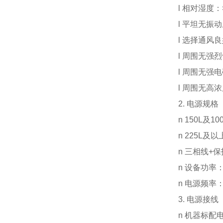
l
相对湿度：≯
l 平坦无振
l 选择通
l 周围无
l 周围无强
l 周围无高
2. 电源规格
n 150L及1
n 225L及
n
三相线+保
n
设备功率：
n
电源频率：5
3. 电源接线
n
机器标配电