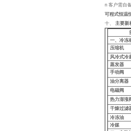
n 客户需自
可程式恒温
十、
主要新
一、冷冻
压缩机
风冷式冷
蒸发器
手动阀
油分离器
电磁阀
热力澎涨
干燥过滤
冷冻油
冷媒