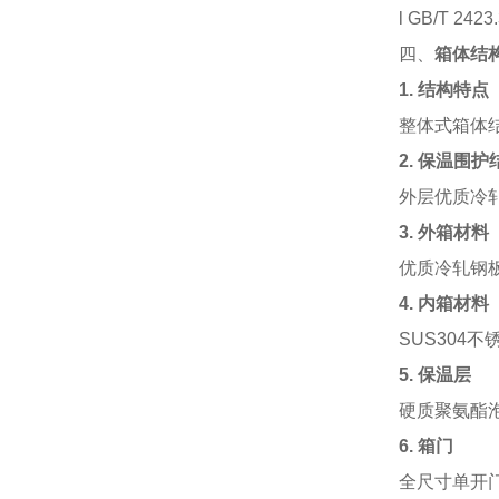
l GB/T
四、
箱体结
1.
结构特点
整体式箱体
2.
保温围护
外层优质冷
3.
外箱材料
优质冷轧钢
4.
内箱材料
SUS304
5.
保温层
硬质聚氨酯泡
6.
箱门
全尺寸单开