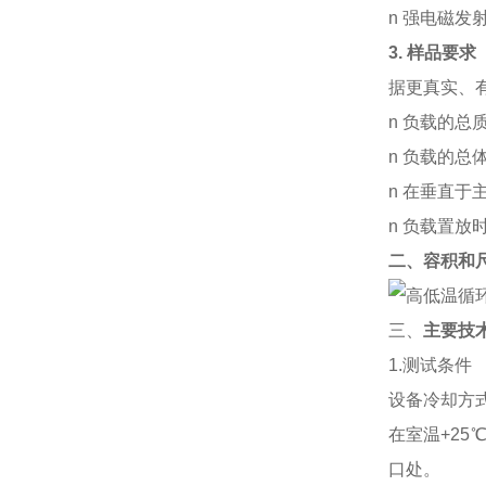
n 强电磁发
3.
样品要求
据更真实、
n
负载的总质
n
负载的总体
n
在垂直于
n 负载置放
二、
容积和
三、
主要技
1.测试条件
设备冷却方
在室温+25
口处。