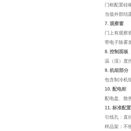
门框配置硅
当值外部结
7.
观察窗
门上有观察视
带电子除雾
8.
控制面板
温（湿）度
9.
机组部分
包含制冷机
10.
配电柜
配电盘、散
11.
标准配置
引线孔：直径
样品架：不锈