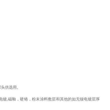
型探头供选用。
，电镀,磁釉，硬铬，粉末涂料敷层和其他的如无镍电镀层厚