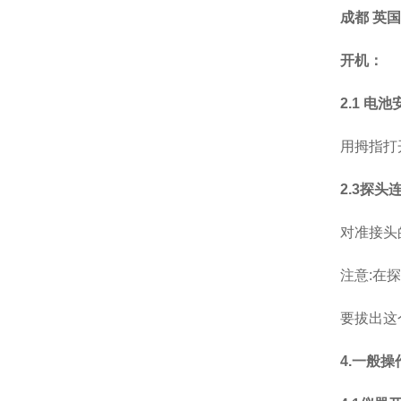
成都 英国
开机：
2.1 电池
用拇指打
2.3探头
对准接头
注意:在
要拔出这
4.一般