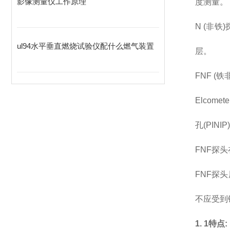
影像测量仪工作原理
度测量。
N (非
ul94水平垂直燃烧试验仪配什么燃气装置
层。
FNF 
Elco
孔(PINI
FNF探
FNF探
不应受到
1. 1特点: