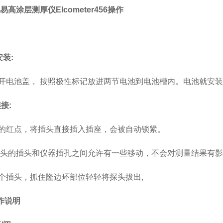
易高涂层测厚仪Elcometer456操作
安装:
开电池盖， 按照极性标记放进两节电池到电池槽内。电池就安
连接:
的红点，将插头直接插入插座，会被自动锁紧。
探头的插头和仪器插孔之间允许有一些移动，不会对测量结果有
个插头，抓住隆边环部位轻轻将探头拔出,
操作说明