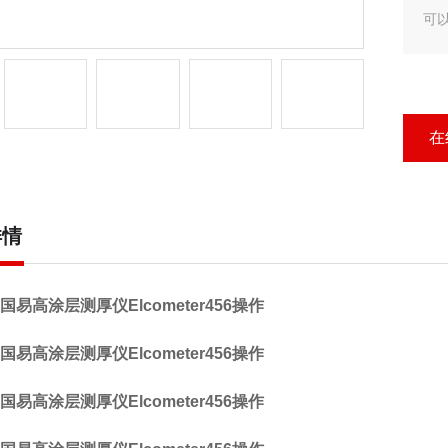
可
镍
在
详情