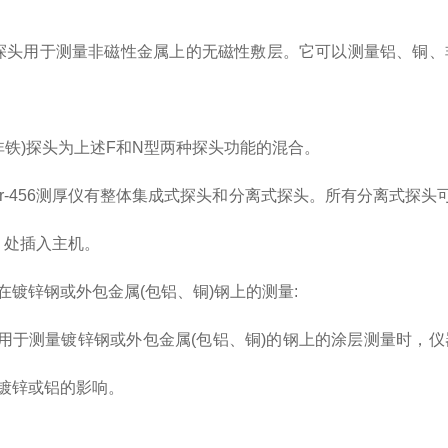
铁)探头用于测量非磁性金属上的无磁性敷层。它可以测量铝、铜
(铁非铁)探头为上述F和N型两种探头功能的混合。
meter-456测厚仪有整体集成式探头和分离式探头。所有分离
P) 处插入主机。
头在镀锌钢或外包金属(包铝、铜)钢上的测量:
头用于测量镀锌钢或外包金属(包铝、铜)的钢上的涂层测量时，
镀锌或铝的影响。