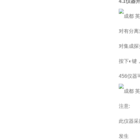
4.1仪器开
对有分离
对集成探
按下◐键
456仪
注意:
此仪器采
发生