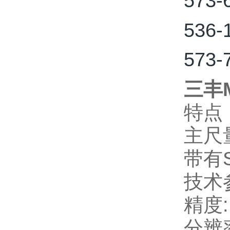
573-
536-
573-
三丰M
特点
主尺
带有
技术
精度
分辨