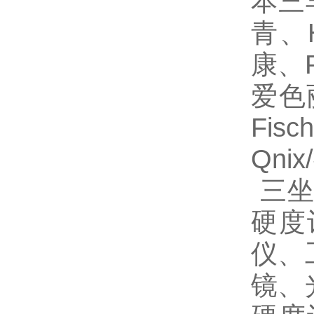
本三丰
青、H
康、P
爱色丽
Fis
Qni
三
硬度
仪、
镜、