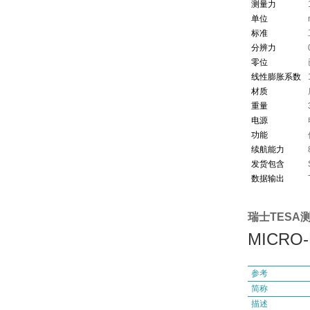
测量力
单位
标准
分辨力
零位
线性膨胀系数
材质
重量
电源
功能
续航能力
发货包含
数据输出
瑞士TESA测高
MICRO-
参考
简称
描述