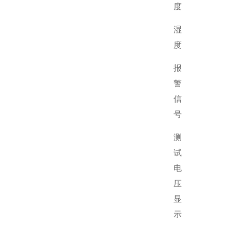
度
湿
度
报
警
信
号
测
试
电
压
显
示