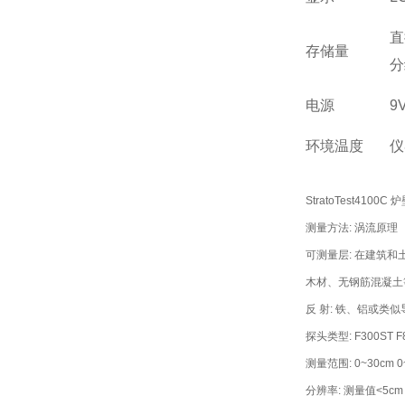
直
存储量
分
电源
9
环境温度
仪
StratoTest410
测量方法: 涡流原理
可测量层: 在建筑
木材、无钢筋混凝土
反 射: 铁、铝或类
探头类型: F300ST F
测量范围: 0~30cm 0
分辨率: 测量值<5cm 