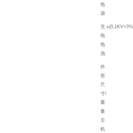
电
源
充
±(0.1KV+3
电
电
池
外
形
尺
寸/
重
量
主
机