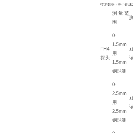
技术数据 :(更小钢珠
测量范
围
0-
1.5mm
FH4
±
用
探头
读
1.5mm
钢球测
0-
2.5mm
±
用
读
2.5mm
钢球测