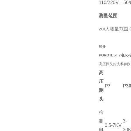
110/220V，50
测量范围:
zui大测量范围:0
展开
POROTEST 7电
高压探头的技术参数
高
压
P7
P3
测
头
检
测
3-
0.5-7KV
电
30