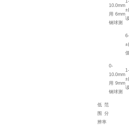
1
10.0mm
±
用6mm
读
钢球测
6
±
值
0-
1
10.0mm
±
用9mm
读
钢球测
低范
围分
辨率