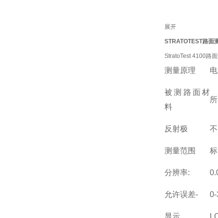
展开
STRATOTEST路
StratoTest 41
测量原理
电
被测路面材
所
料
反射极
不
测量范围
标
分辨率:
0.
允许误差-
0
显示
L