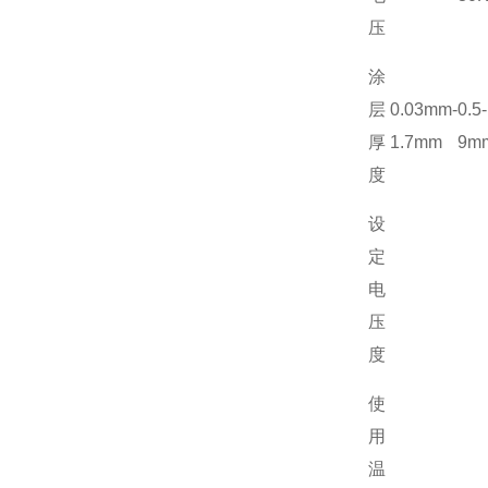
压
涂
层
0.03mm-
0.5-
厚
1.7mm
9m
度
设
定
电
压
度
使
用
温