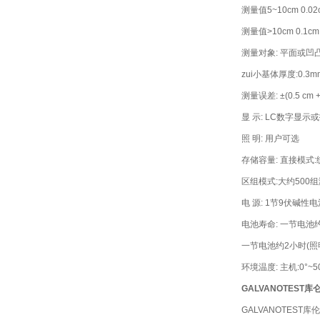
测量值5~10cm 0.02
测量值>10cm 0.1cm
测量对象: 平面或凹
zui小基体厚度:0.3mm
测量误差: ±(0.5 cm 
显 示: LC数字显示
照 明: 用户可选
存储容量: 直接模式
区组模式:大约500组
电 源: 1节9伏碱性
电池寿命: 一节电池约
一节电池约2小时(照
环境温度: 主机:0°~5
GALVANOTEST
GALVANOTEST库