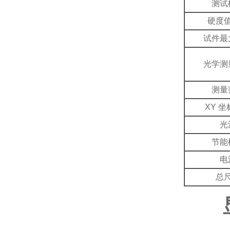
测试
硬度
试件最
光学测
测量
XY 
光
节能
电
总