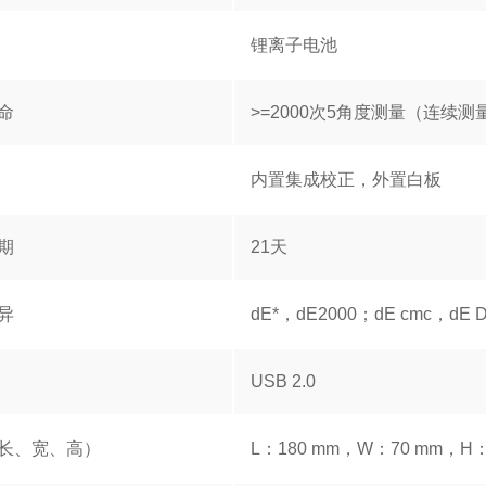
锂离子电池
命
>=2000次5角度测量（连续测
内置集成校正，外置白板
期
21天
异
dE*，dE2000；dE cmc，dE DI
USB 2.0
长、宽、高）
L：180 mm，W：70 mm，H：