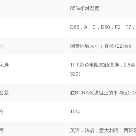
85%相对湿度
D65，A，C，D50，F2，F7，
寸
测量区域大小：直径≈12 mm
示屏
TFT彩色电阻式触摸屏，2.8英
320）
台差
在BCRA色块组上的平均值0.18 
命
10年
言
英语，法语，意大利语，西班