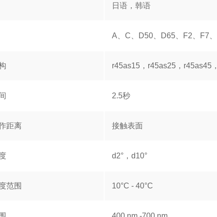
日语，韩语
A、C、D50、D65、F2、F7、F1
构
r45as15，r45as25，r45as45
间
2.5秒
作距离
接触表面
度
d2°，d10°
度范围
10°C - 40°C
围
400 nm -700 nm