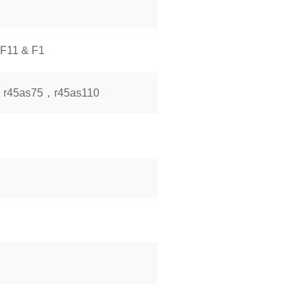
1 & F1
，r45as75，r45as110