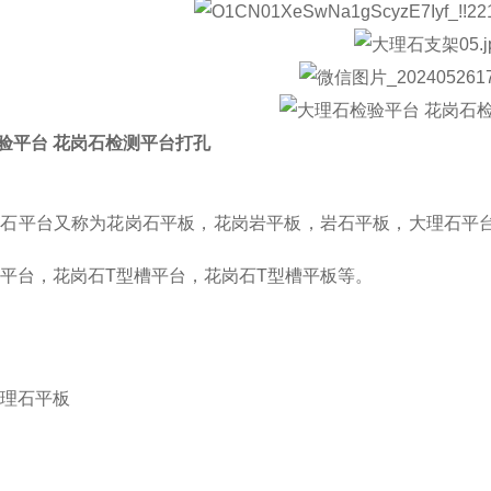
验平台 花岗石检测平台打孔
理石平台又称为花岗石平板，花岗岩平板，岩石平板，大理石平
平台，花岗石T型槽平台，花岗石T型槽平板等。
理石平板