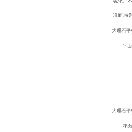
磁化、不
准面.特
大理石平
平面
00
1级
(d
大理石平
花