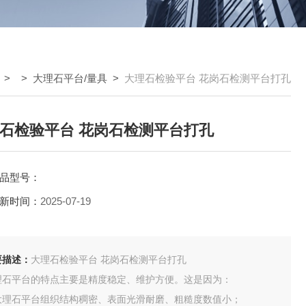
> >
大理石平台/量具
>
大理石检验平台 花岗石检测平台打孔
石检验平台 花岗石检测平台打孔
品型号：
新时间：
2025-07-19
要描述：
大理石检验平台 花岗石检测平台打孔
理石平台的特点主要是精度稳定、维护方便。这是因为：
大理石平台组织结构稠密、表面光滑耐磨、粗糙度数值小；