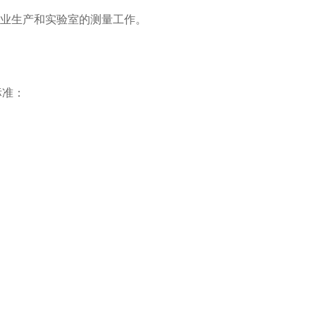
业生产和实验室的测量工作。
标准：