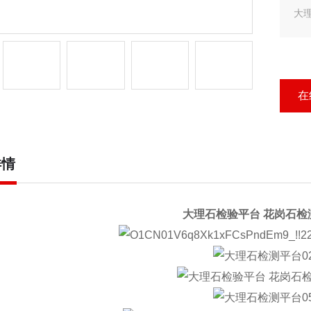
大
②
③
④
在
详情
大理石检验平台 花岗石检