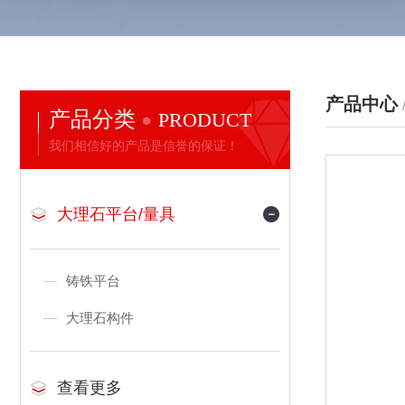
产品中心
产品分类
PRODUCT
我们相信好的产品是信誉的保证！
大理石平台/量具
铸铁平台
大理石构件
查看更多