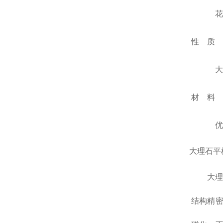
花
性 质
大
材 料
优
大理石平
大理
结构精