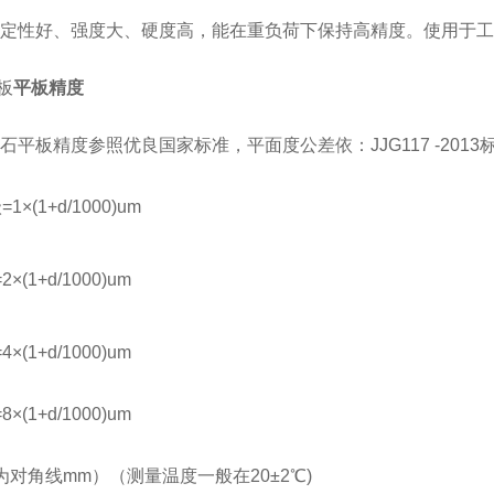
定性好、强度大、硬度高，能在重负荷下保持高精度。使用于工
板
平板精度
石平板精度参照优良国家标准，平面度公差依：JJG117 -2013
=1×(1+d/1000)um
2×(1+d/1000)um
4×(1+d/1000)um
8×(1+d/1000)um
为对角线mm）（测量温度一般在20±2℃)