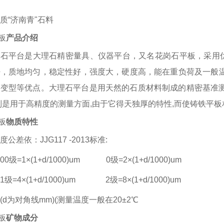
质“济南青"石料
板
产品介绍
石平台是大理石精密量具、仪器平台，又名花岗石平板，采用优
密，质地均匀，稳定性好，强度大，硬度高，能在重负荷及一般
变型等优点。大理石平台是用天然的石质材料制成的精密基准测量
别是用于高精度的测量方面,由于它得天独厚的特性,而使铸铁平板
板
物质特性
度公差依：JJG117 -2013标准:
级=1×(1+d/1000)um 0级=2×(1+d/1000)um
=4×(1+d/1000)um 2级=8×(1+d/1000)um
为对角线mm)(测量温度一般在20±2℃
板
矿物成分