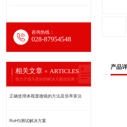
咨询热线：
028-87954548
产品
相关文章
ARTICLES
致力于成为更好的解决方案供应商！
正确使用体视显微镜的方法及倍率算法
RoHS测试解决方案