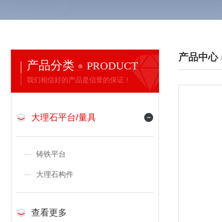
产品中心
产品分类
PRODUCT
我们相信好的产品是信誉的保证！
大理石平台/量具
铸铁平台
大理石构件
查看更多