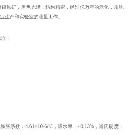
量磁铁矿，黑色光泽，结构精密，经过亿万年的老化，质地
业生产和实验室的测量工作。
标准：
线膨胀系数：4.61×10-6/℃，吸水率：<0.13%，肖氏硬度：