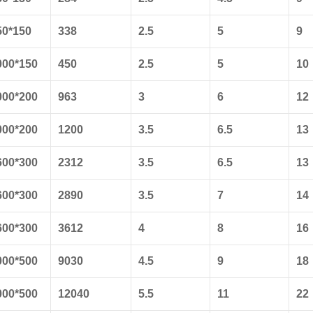
50*150
338
2.5
5
9
000*150
450
2.5
5
10
000*200
963
3
6
12
000*200
1200
3.5
6.5
13
600*300
2312
3.5
6.5
13
600*300
2890
3.5
7
14
600*300
3612
4
8
16
000*500
9030
4.5
9
18
000*500
12040
5.5
11
22