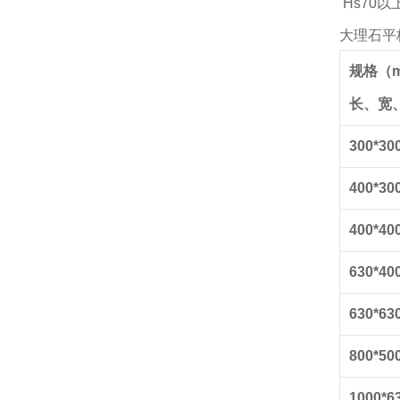
Hs70以
大理石平
规格（
长、宽
300*30
400*30
400*40
630*40
630*63
800*50
1000*6