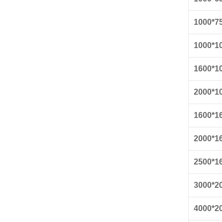
1000*7
1000*1
1600*1
2000*1
1600*1
2000*1
2500*1
3000*2
4000*2