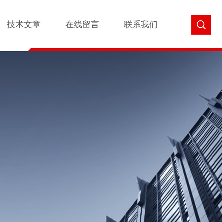
技术文章
在线留言
联系我们