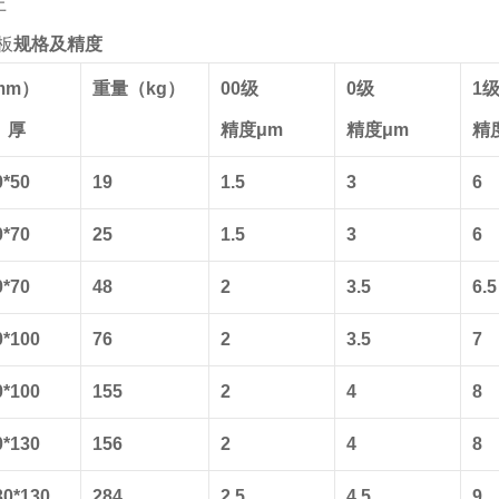
上
板
规格及精度
mm）
重量（kg）
00级
0级
1
、厚
精度μm
精度μm
精
0*50
19
1.5
3
6
0*70
25
1.5
3
6
0*70
48
2
3.5
6.5
0*100
76
2
3.5
7
0*100
155
2
4
8
0*130
156
2
4
8
30*130
284
2.5
4.5
9