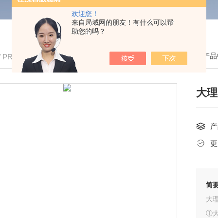
欢迎您！
来自局域网的朋友！有什么可以帮
助您的吗？
我的位置：
首页
>
产品
/ PRODUCTS
大理
产
更
简
大
①