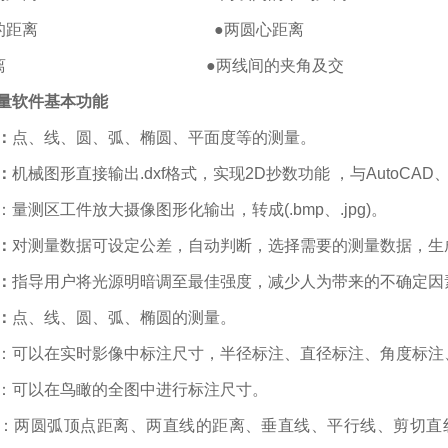
线间的距离 ●两圆心距离
线距离 ●两线间的夹角及交
量软件基本
功
能
：
点、线、圆、弧、椭圆、平面度等的测量。
：
机械图形直接输出.dxf格式，实现2D抄数功能 ，与AutoCAD
：量测区工件放大摄像图形化输出，转成(.bmp、.jpg)。
：
对测量数据可设定公差，自动判断，选择需要的测量数据，生成标
：
指导用户将光源明暗调至最佳强度，减少人为带来的不确定因
：
点、线、圆、弧、椭圆的测量。
：可以在实时影像中标注尺寸，半径标注、直径标注、角度标注
：可以在鸟瞰的全图中进行标注尺寸。
：两圆弧顶点距离、两直线的距离、垂直线、平行线、剪切直