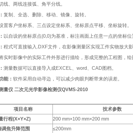
切线、两线连接弧、角平分线。
：
复制、全选、删除、移动、镜像、旋转。
设置客户坐标系、三点设定坐标系、坐标原点平移、坐标旋转。
：
以自设的坐标原点(0,0)为基准，标注画面上任意一点的坐标位
：
程式可直接输入.DXF文件，在影像测量区实现工件实物放大
将实时影像中的实际工件外形进行描绘，形成完整的工程图，绘图方
：
测量数据可以直接导入成EXCEL、word、CAD图档。
功能：
软件采用自动寻边，可以减少肉眼判断带来的误差。
测量仪 二次元光学影像检测仪
QVMS-2010
项目名称
技术参数
量行程(X×Y×Z)
200 mm×100 mm×200 mm
轴调焦升降范围
≤200mm