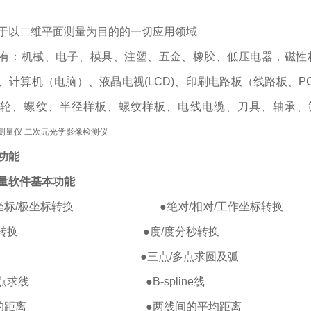
于以二维平面测量为目的的一切应用领域
有：机械、电子、模具、注塑、五金、橡胶、低压电器，磁性
、计算机（电脑）、液晶电视(LCD)、印刷电路板（线路板、
轮、螺纹、半径样板、螺纹样板、电线电缆、刀具、轴承、
功能
量软件基本
功
能
尔坐标/极坐标转换 ●绝对/相对/工作坐标转换
/英制转换 ●度/度分秒转换
/点群 ●三点/多点求圆及弧
/多点求线 ●B-spline线
点间的距离 ●两线间的平均距离