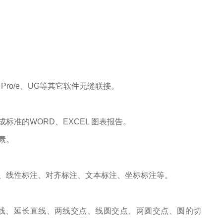
、Pro/e、UG等其它软件无缝联接。
准的WORD、EXCEL 图表报告。
素。
、线性标注、对齐标注、文本标注、坐标标注等。
线、延长直线、两线交点、线圆交点、两圆交点、圆的切