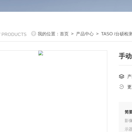
我的位置：
首页
>
产品中心
>
TASO /台硕检
/ PRODUCTS
手动
产
更
简
影
示