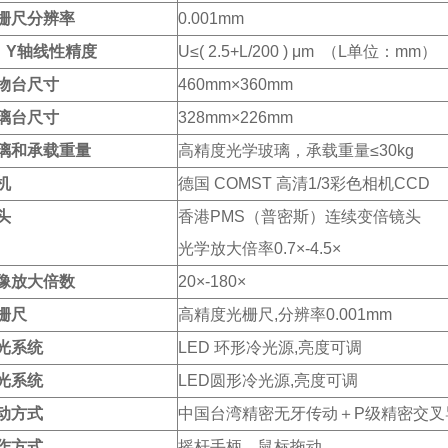
栅尺分辨率
0.001mm
、Y轴线性精度
U≤( 2.5+L/200 ) μm （L单位：mm）
物台尺寸
460mm×360mm
璃台尺寸
328mm×226mm
璃和承载重量
高精度光学玻璃，承载重量≤30kg
机
德国 COMST 高清1/3彩色相机CCD
头
香港PMS（普密斯）连续变倍镜头
光学放大倍率0.7×-4.5×
像放大倍数
20×-180×
栅尺
高精度光栅尺,分辨率0.001mm
光系统
LED 环形冷光源,亮度可调
光系统
LED圆形冷光源,亮度可调
动方式
中国台湾精密无牙传动＋P级精密交叉
作方式
摇杆手柄、鼠标拖动