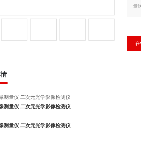
量
在
详情