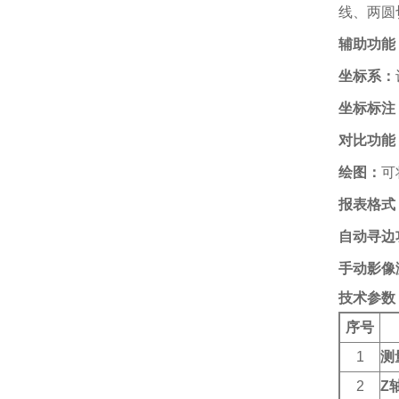
线、两圆
辅助功能
坐标系：
坐标标注
对比功能
绘图：
可
报表格式
自动寻边
手动影像
技术参数
序号
1
测
2
Z