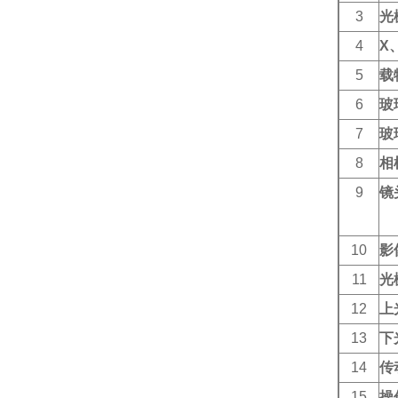
3
光
4
X
5
载
6
玻
7
玻
8
相
9
镜
10
影
11
光
12
上
13
下
14
传
15
操