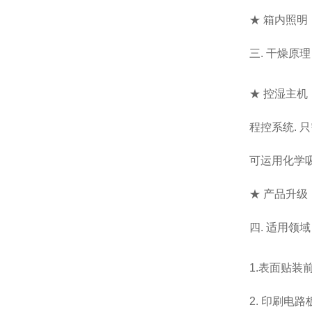
★ 箱内照明
三. 干燥原
★ 控湿主
程控系统. 
可运用化学
★ 产品升
四. 适用领
1.表面贴装
2. 印刷