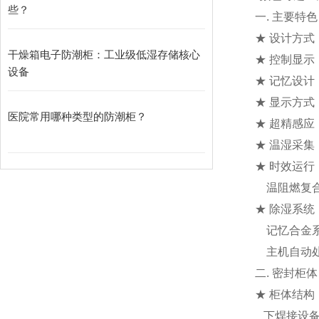
些？
一. 主要特
★ 设计方
干燥箱电子防潮柜：工业级低湿存储核心
★ 控制显
设备
★ 记忆设
★ 显示方式
医院常用哪种类型的防潮柜？
★ 超精感应
★ 温湿采
★ 时效运行
温阻燃复合
★ 除湿系
记忆合金系
主机自动处
二. 密封柜
★ 柜体结
下焊接设备