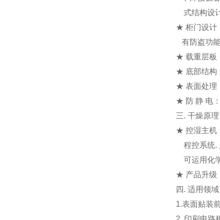
式结构设计
★ 柜门设计
有防盗功能
★ 载重层
★ 底部结构
★ 表面处
★ 防 静 
三. 干燥原
★ 控湿主
程控系统.
可运用化学
★ 产品升
四. 适用领
1.表面贴装
2. 印刷