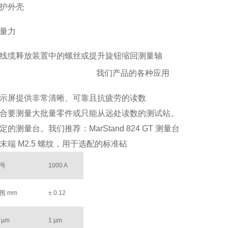
护外壳
量力
线缆释放装置中的螺丝或提升旋钮缩回测量轴
我们产品的各种应用
示屏提供非常清晰、可靠且抗疲劳的读数
合要测量大批量零件或只能从远处读数的测试站。
的测量台。我们推荐：MarStand 824 GT 测量台
末端 M2.5 螺纹，用于选配的标准砧
号
1000 A
围 mm
± 0.12
 µm
1 µm