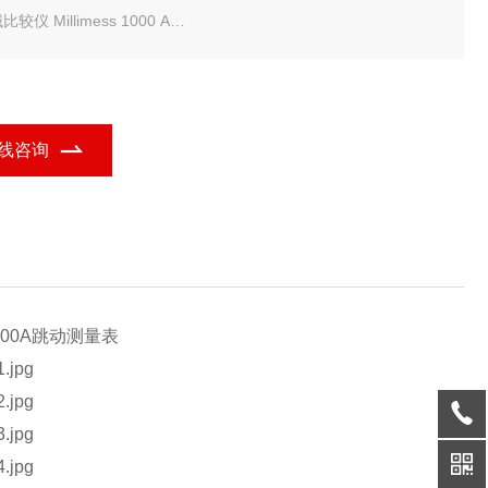
较仪 Millimess 1000 A
厂标准
盘颜色: 黄色
范围 mm: ± 120 µm
线咨询
值 µm: 1 µm
: 3.5 N
内容: 提升线, 测试协议, 盒