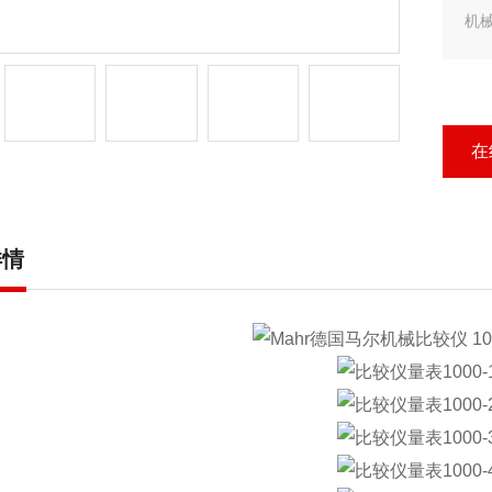
机械比
工
刻度
测量
在
刻度
测量力
包装
详情