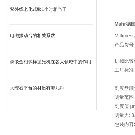
紫外线老化试验1小时相当于
Mahr德
电磁振动台的相关系数
Millimes
产品货号 4
机械比较仪 M
谈谈金相试样抛光机在各大领域中的作用
工厂标准
大理石平台的材质有哪几种
刻度盘颜色
测量范围 m
刻度值 µm
测量力: 3.
包装内容: