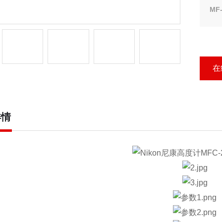
MF
MF
MH
2
MF
在
TC
详情