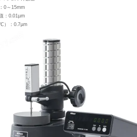
0～15mm
：0.01µm
℃）：0.7µm