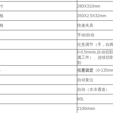
寸
2
8
0X
31
0mm
格
3
5
0X
2
.5X32mm
格
快速夹具
手动
/
自动
任意调节
（手，自
0-0.5mm/s,
自动切
属工件）
、连续切
割
-
任意设定
（
0-
135
m
自动复位
自动（水冷通道）
60
L
2
1
00r/min