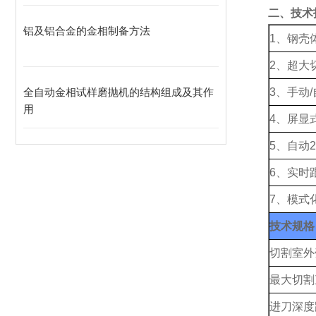
二、技术
铝及铝合金的金相制备方法
1
、钢壳
2
、超大
全自动金相试样磨抛机的结构组成及其作
3
、手动
/
用
4
、屏显
5
、自动
2
6
、实时
7
、模式
技术规格
切割室外
最大切割
进刀深度