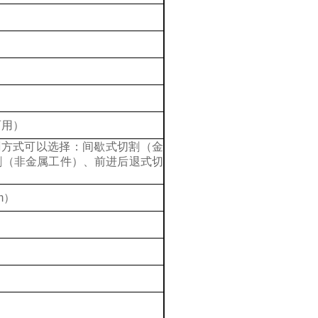
两用）
割方式可以选择：间歇式切割（金
割（非金属工件）、前进后退式切
m
）