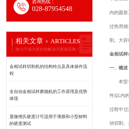
咨询热线：
028-87954548
内的圆形
过热而烧
相关文章
ARTICLES
割。大容
致力于成为更好的解决方案供应商！
金相试样全
金相试样切割机的结构特点及具体操作流
一、概述
程
本
型
全自动金相试样磨抛机的工作原理及优势
件
)
以内
体现
过程中过
显微维氏硬度计可适用于薄膜和小型材料
动切割。
的硬度测试