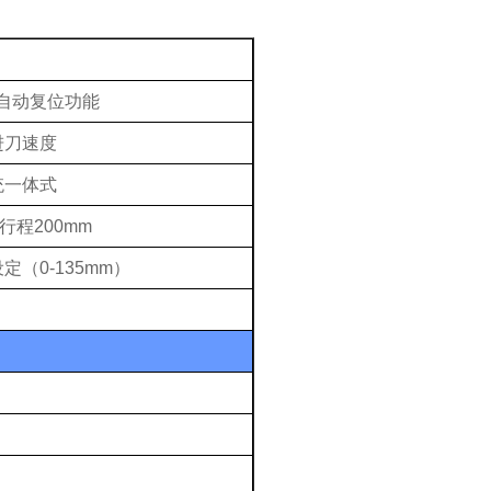
自动复位功能
进刀速度
统一体式
行程
2
0
0mm
设定（
0-
135
mm
）