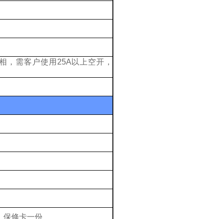
相，需客户使用
25A
以上空开，
。
、保修卡一份