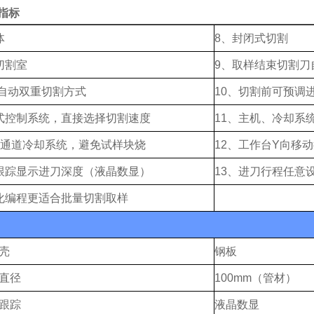
指标
体
8
、封闭式切割
切割室
9
、取样结束切割刀
自动双重切割方式
10
、切割
前
可
预
调
式控制系统，直接选择切割速度
11
、主机、冷却系
通道冷却系统，避免试样块烧
1
2
、工作台
Y
向移动
跟踪显示进刀深度（液晶数显）
1
3
、进刀行程任意
化编程更适合批量切割取样
壳
钢
板
直径
10
0mm
（管材）
跟踪
液晶
数显