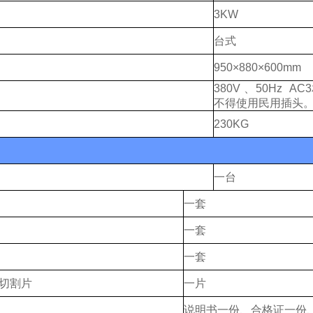
3KW
台
式
950
×
880
×
600
mm
380
V
、
50Hz AC3
不得使用民用插头
23
0KG
一台
一套
一套
一套
切割片
一
片
说明书一份、合格证一份