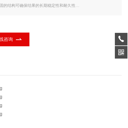
 坚固的结构可确保结果的长期稳定性和耐久性
 高度防尘和防水（即便是安装了数据发送盖）
测量
 大的高对比度显示屏方便读数
握持手感舒适，符合人体工程学的主尺架（TWIN-CAL型号），易于
线咨询
用
电池续航
 长电池寿命，避免频繁更换电池
数据管理