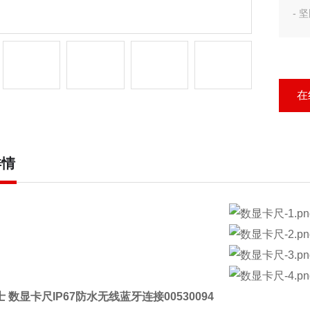
-
-
• 
-
- 
在
使
• 
-
详情
• 
士 数显卡尺IP67防水无线蓝牙连接
00530094