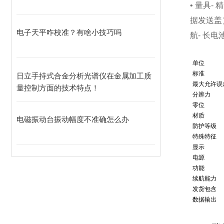
• 量具
据发送盖
电子天平咋校准？有啥小技巧吗
航- 长
单位
标准
日立手持式合金分析光谱仪在金属加工质
最大允许误
量控制方面的技术特点！
分辨力
零位
材质
电磁振动台振动幅度不准确怎么办
防护等级
特殊特征
显示
电源
功能
续航能力
发货包含
数据输出