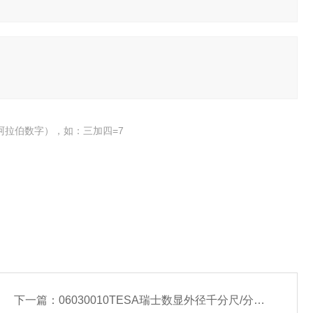
阿拉伯数字），如：三加四=7
下一篇：
06030010TESA瑞士数显外径千分尺/分厘卡