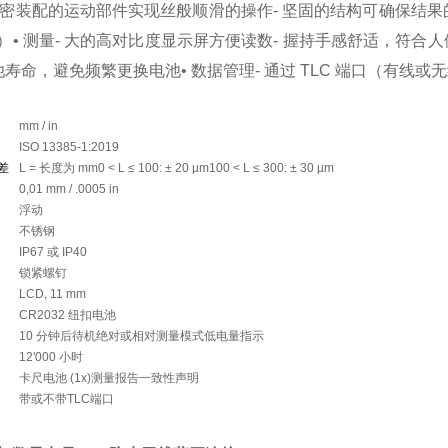
- 精密装配的运动部件实现丝般顺滑的操作- 坚固的结构可确保结
）• 测量- 大的高对比度显示屏方便读数- 握持手感舒适，符合人
电池寿命，避免频繁更换电池• 数据管理- 通过 TLC 端口（有线
mm / in
ISO 13385-1:2019
差
L = 长度为 mm0 < L ≤ 100: ± 20 µm100 < L ≤ 300: ± 30 µm
0,01 mm / .0005 in
浮动
不锈钢
IP67 或 IP40
锁紧螺钉
LCD, 11 mm
CR2032 纽扣电池
10 分钟后待机绝对或相对测量模式低电量指示
12'000 小时
卡尺电池 (1x)测量报告一致性声明
带或不带TLC端口