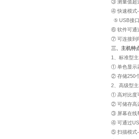
③ 测量值
④ 快速模
⑤ USB
⑥ 软件可
⑦ 可连接到Pos
三、
主机特
1
、标准型主
① 单色显
② 存储25
2
、高级型主
① 高对比
② 可储存高达
③ 屏幕在
④ 可通过
⑤ 扫描模