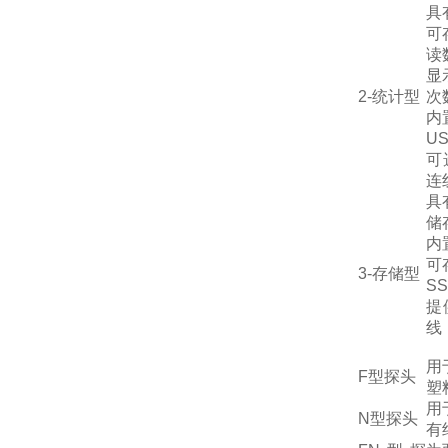
具
可
读
显
2-统计型
次
内
U
可选
连
具
储
内
可
3-存储型
S
提供
线
用
F型探头
塑
用
N型探头
有