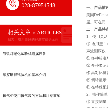
028-87954548
一、产品描
美国DeFelsk
层。可在同
二、
产品特
相关文章
ARTICLES
1
、
使用灵活
致力于成为更好的解决方案供应商！
① 通用型主
声波测厚仪
氙弧灯老化试验机附属设备
② 多种校
③ 多种显
④ 高对比
摩擦磨损试验机的基本介绍
⑤ 倒转显示
⑥ 在特殊配
2
、
操作简单
氮气柜使用氮气源的方法和注意事项
① 直接测