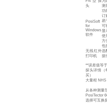
FN型探
为
头
测
功
订
易
PosiSoft
for
可
Windows
显
软件
使
方
包
无线红外
选
打印机
据
**误差值
探头详情（
买）
大量程 NHS
从各种测量
PosiTector 
选择可互换