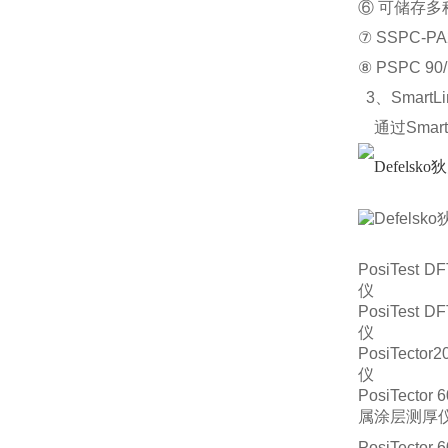
⑥ 可储存
⑦ SSPC
⑧ PSPC 
3、SmartLi
通过Smar
PosiTest
仪
PosiTest
仪
PosiTect
仪
PosiTecto
属涂层测厚
PosiTecto