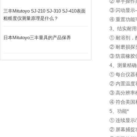
② 单手操作
③ 闪动显
三丰Mitutoyo SJ-210 SJ-310 SJ-410表面
粗糙度仪测量原理是什么？
④ 重置功
3
、
结实耐用
日本Mitutoyo三丰量具的产品保养
① 耐溶剂
② 耐磨损探
③ 防震橡胶
4
、
测量精确
① 每台仪器
② 内置温
③ 高分辨
④ 符合美国
5
、
功能*
① 连续显示
② 屏幕捕