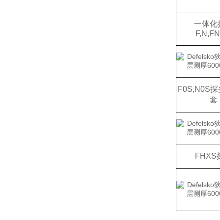
一体化
F,N,FN
F0S,N0S
探
套
FHXS