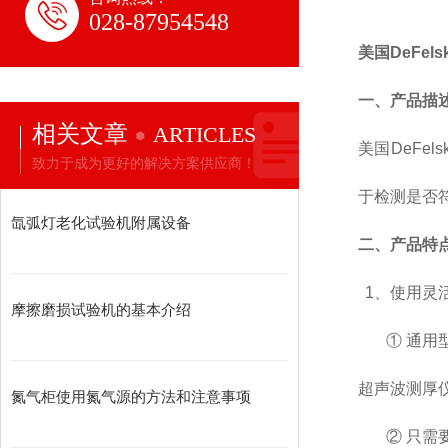
028-87954548
美国
DeFel
一、产品描
相关文章
ARTICLES
美国
DeFels
致力于成为更好的解决方案供应商！
于检测是否
氙弧灯老化试验机附属设备
二、
产品特
1
、
使用灵
摩擦磨损试验机的基本介绍
①
通用
超声波测厚
氮气柜使用氮气源的方法和注意事项
②
只需