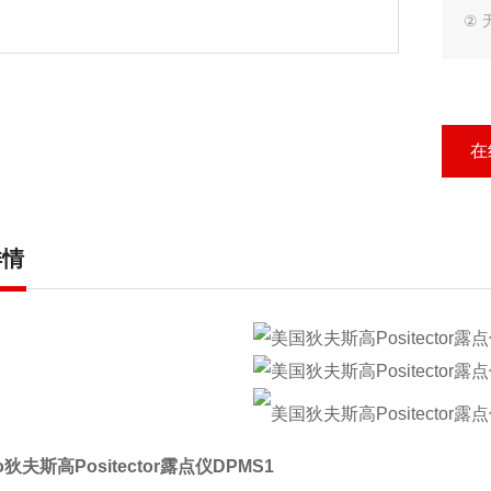
②
③
④
在
⑤
详情
3
①
② 
ko狄夫斯高Positector露点仪DPMS1
③