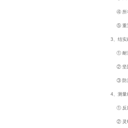
④ 
⑤ 
3
、
结实
① 
② 
③ 
4
、
测量
① 
② 