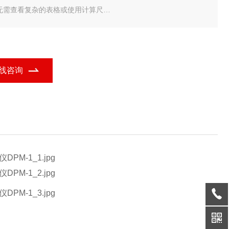
 无需查看复杂的表格或使用计算尺
 天气条件不适合喷涂时自动报警
 所有数据可连续更新并同时显示
线咨询
 重置功能可迅速恢复出厂设置
、结实耐用
 耐溶剂，酸，油，防水，防尘——可全天候使用
坚固耐用，适于室外/室内使用
 防震橡胶保护套皮带夹