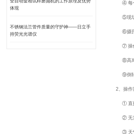
全自动金相试样磨抛机的工作原理及优势
④ 
体现
⑤现
不锈钢法兰管件质量的守护神——日立手
⑥摄
持荧光光谱仪
⑦ 
⑧高
⑨倒
2
、
操作
① 
② 
③ 