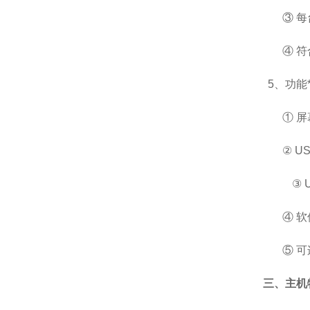
③ 
④ 
5
、
功能
① 
② 
③
④ 
⑤ 可连
三、
主机