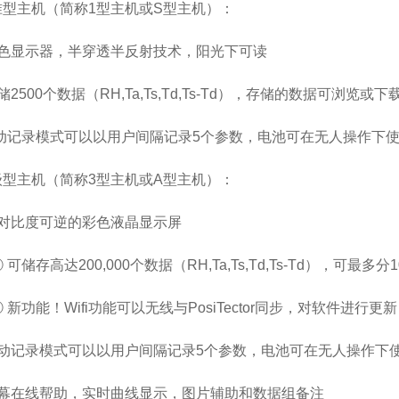
准型主机（简称
1
型主机或
S
型主机）：
单色显示器，半穿透半反射技术，阳光下可读
储2500个数据（RH,Ta,Ts,Td,Ts-Td），存储的数据可浏览或下
动记录模式可以以用户间隔记录5个参数，电池可在无人操作下使
级型主机（简称
3
型主机或
A
型主机）：
高对比度可逆的彩色液晶显示屏
② 可储存高达200,000个数据（RH,Ta,Ts,Td,Ts-Td），
③ 新功能！Wifi功能可以无线与PosiTector同步，对软件进
自动记录模式可以以用户间隔记录5个参数，电池可在无人操作下使
屏幕在线帮助，实时曲线显示，图片辅助和数据组备注