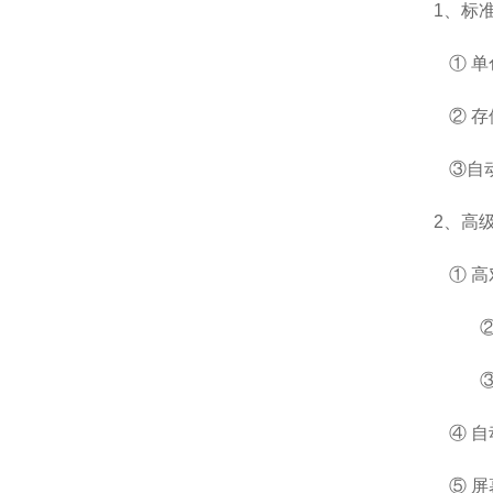
1
、
标
① 
② 存
③自
2
、
高
① 
④ 
⑤ 