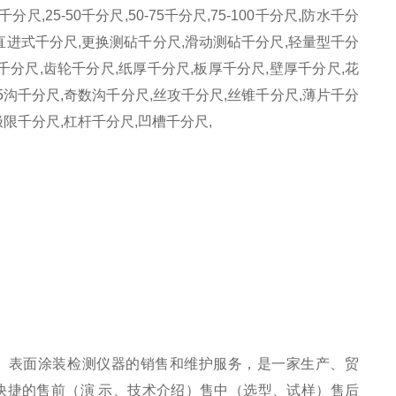
尺,25-50千分尺,50-75千分尺,75-100千分尺,防水千分
,直进式千分尺,更换测砧千分尺,滑动测砧千分尺,轻量型千分
千分尺,齿轮千分尺,纸厚千分尺,板厚千分尺,壁厚千分尺,花
,5沟千分尺,奇数沟千分尺,丝攻千分尺,丝锥千分尺,薄片千分
极限千分尺,杠杆千分尺,凹槽千分尺,
、表面涂装检测仪器的销售和维护服务，是一家生产、贸
快捷的售前（演
示、技术介绍）售中（选型、试样）售后