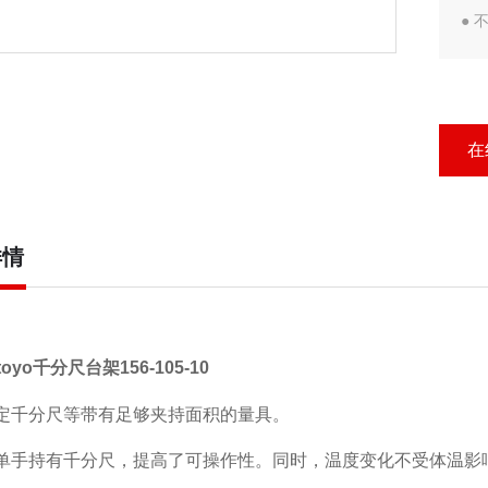
●
温
在
详情
toyo千分尺台架156-105-10
固定千分尺等带有足够夹持面积的量具。
要单手持有千分尺，提高了可操作性。同时，温度变化不受体温影