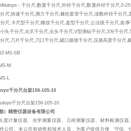
itutoyo：千分尺,数显千分尺,外径千分尺,数显外径千分尺,0-25千分
千分尺,快速千分尺,测力千分尺,棘轮套管千分尺,读数外径千分尺
千分尺,卡尺型千分尺,螺纹千分尺,盘型千分尺,公法线千分尺,齿厚
,小头千分尺,尖爪千分尺,尖头千分尺,V型测砧千分尺,3沟千分尺
千分尺,刀片千分尺,刀口千分尺,罐口接缝千分尺,压接高度千分尺,
-10 MS-SB
 MS-M
MS-L
toyo千分尺台架156-105-10
都）精密仪器设备有限公司
长度计量仪器、光学测量仪器、几何测量仪器、材料检测仪器
性公司。本公司有销售和技术人员，为客户提供方便、守信、