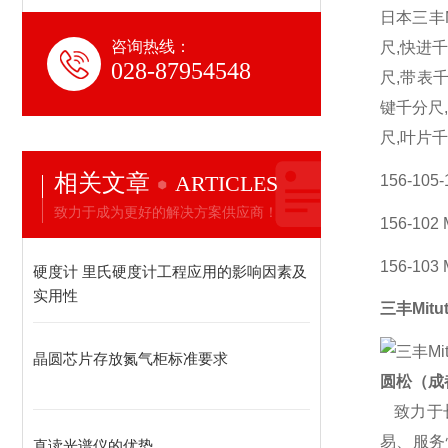
日本三丰M
咨询热线：
尺,快进
028-87954548
尺,带表
键千分尺
尺,叶片
相关文章
ARTICLES
156-105
致力于成为更好的解决方案供应商！
156-102
156-103 
硬度计 里氏硬度计工程应用的影响因素及
实用性
三丰Mitu
晶圆芯片存放氮气柜标准要求
圆松（成
致力于
易、服务
直读光谱仪的优势