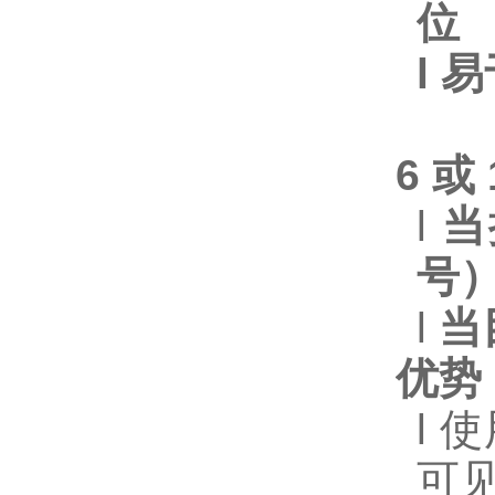
位
l
易
6 或
l
当
号
l
当
优势
l
使
可