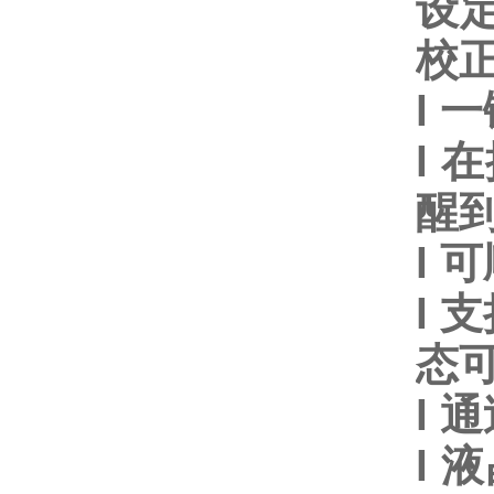
设定
校正
l
一
l
在
醒到
l
可
l
支
态
l
通
l
液