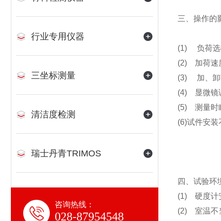
三、操作的
行业专用仪器
(1) 负荷
(2) 加
三坐标测量
(3) 加、
(4) 显微
(5) 测量
清洁度检测
(6)试件安装
瑞士丹青TRIMOS
四、试验环
(1) 硬度
咨询热线：
(2) 室温
028-87954548