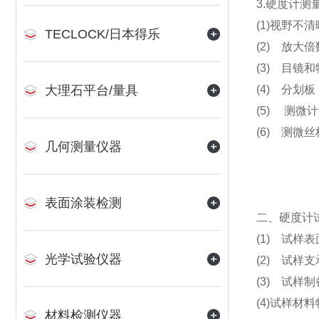
3.硬度计
(1)视野不
TECLOCK/日本得乐
(2) 放大倍
(3) 目镜
大理石平台/量具
(4) 分划
(5) 测微计
(6) 测微
几何测量仪器
表面涂装检测
二、硬度计
(1) 试
光学试验仪器
(2) 试
(3) 试
(4)试样
材料检测仪器