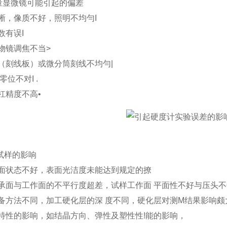
测量显微镜可能引起的偏差
清晰，像质不好，照明不均勻I
数有误I
和物镜调焦不当>
板（刻线板）或微分筒刻线不均勻|
零位不对I .
丝杠精度不高•
试样的影响
样表面状态不好，表面光洁度未能达到规定的撩
样支承面与工作面的不平行度超差，试样工作面 平面性不好与压头
样制备方法不同，加工硬化层的深 度不同，硬化层对测M结果影响颇
材料特性的影响，如结晶方向、弹性及塑性性!能的影响，