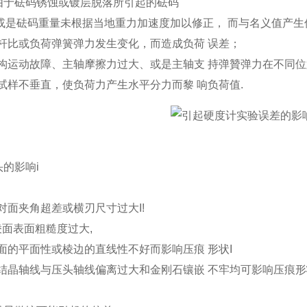
 由于砝码锈蚀或镀层脱落所引起的砝码
或是砝码重量未根据当地重力加速度加以修正， 而与名义值产生
杠杆比或负荷弹簧弹力发生变化，而造成负荷 误差；
荷机构运动故障、主轴摩擦力过大、或是主轴支 持弹贊弹力在不同
与试样不垂直，使负荷力产生水平分力而黎 响负荷值.
头的影响i
两对面夹角超差或横刃尺寸过大I!
头棱面表面粗糙度过大,
棱面的平面性或棱边的直线性不好而影响压痕 形状I
石结晶轴线与压头轴线偏离过大和金刚石镶嵌 不牢均可影响压痕形