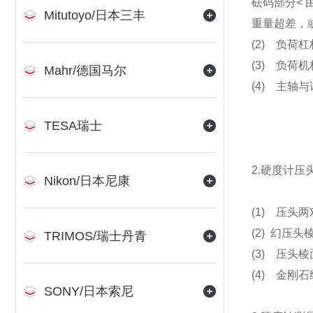
砝码部分<
Mitutoyo/日本三丰
重量超差，
(2) 负荷
(3) 负
Mahr/德国马尔
(4) 主轴
TESA瑞士
2
.硬度计压
Nikon/日本尼康
(1) 压头
(2) 幻压
TRIMOS/瑞士丹青
(3) 压头
(4) 金刚
SONY/日本索尼