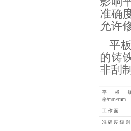
影响
准确
允许
平
的铸
非刮
平板
格/mm×mm
工 作 面
准 确 度 级 别