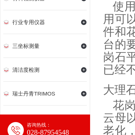
使
用可
行业专用仪器
件和
台的
三坐标测量
岗石
已经
清洁度检测
大理
瑞士丹青TRIMOS
花
云母
咨询热线：
老化
028-87954548