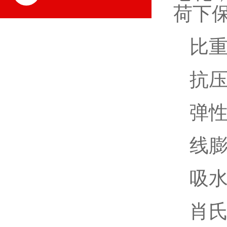
荷下
比
抗
弹
线
吸
肖