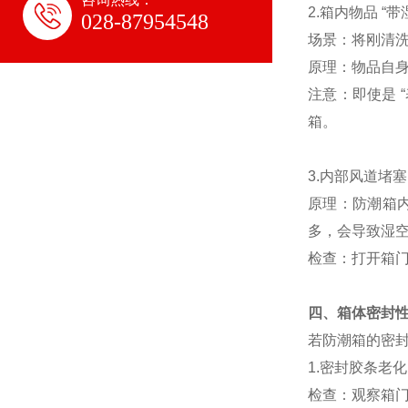
2.箱内物品 “带
028-87954548
场景：将刚清洗
原理：物品自身
注意：即使是 
箱。
3.内部风道堵塞
原理：防潮箱
多，会导致湿
检查：打开箱门
四、箱体密封
若防潮箱的密封
1.密封胶条老化 
检查：观察箱