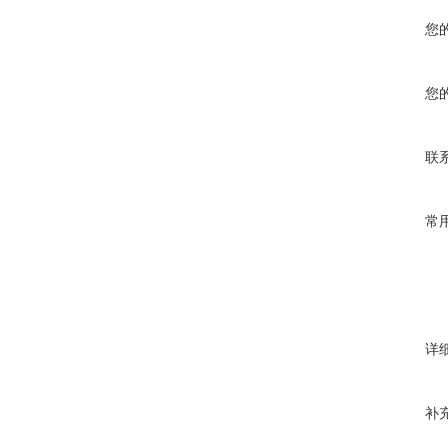
您
您
联
常
详
补