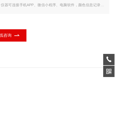
。仪器可连接手机APP、微信小程序、电脑软件，颜色信息记录和
储，面面俱到。
线咨询