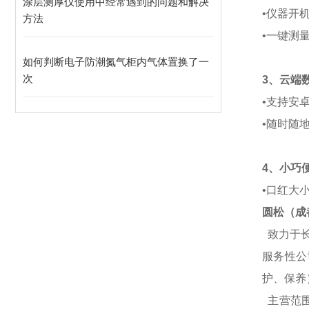
涂层测厚仪使用中经常遇到的问题和解决
•仪器开
方法
•一键测
如何判断电子防潮氮气柜内气体置换了一
次
3、云端
•支持安卓
•随时随
4
、小巧
•口红大
圆松（成
致力于长
服务性公
护、保养
主营范围