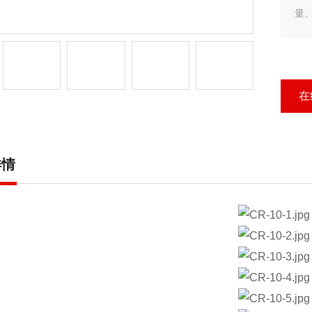
量
存
在
详情