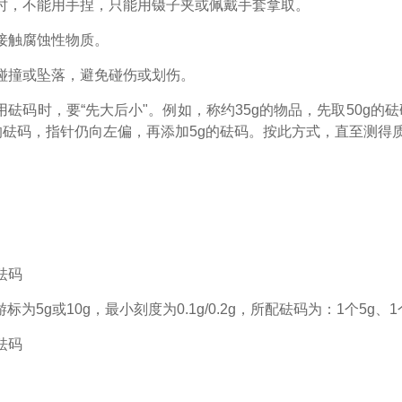
使用时，不能用手捏，只能用镊子夹或佩戴手套拿取。
禁接触腐蚀性物质。
严防碰撞或坠落，避免碰伤或划伤。
在使用砝码时，要“先大后小"。例如，称约35g的物品，先取50g
g的砝码，指针仍向左偏，再添加5g的砝码。按此方式，直至测得
平砝码
标为5g或10g，最小刻度为0.1g/0.2g，所配砝码为：1个5g、1个
铁砝码