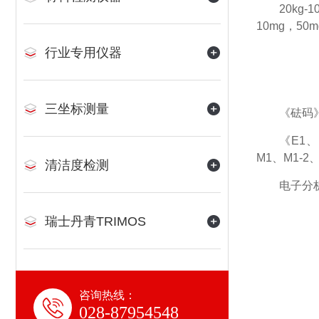
20kg-
10mg，50m
行业专用仪器
三坐标测量
《砝码》（
《E1、E
M1、M1-2
清洁度检测
电子分
瑞士丹青TRIMOS
咨询热线：
028-87954548