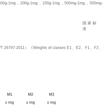
，500g-1mg，200g-1mg，100g-1mg，500mg-1mg，500mg-
国家标
准
7-2011）《Weights of classes E1、E2、F1、F2、
M1
M2
M3
± mg
± mg
± mg