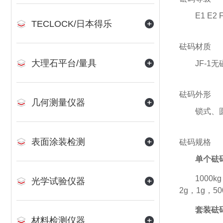
E1 E2 
TECLOCK/日本得乐
砝码材质
大理石平台/量具
JF-
砝码外形
几何测量仪器
锁式、
表面涂装检测
砝码规格
单个砝
1000k
光学试验仪器
2g，1g，5
套装砝
材料检测仪器