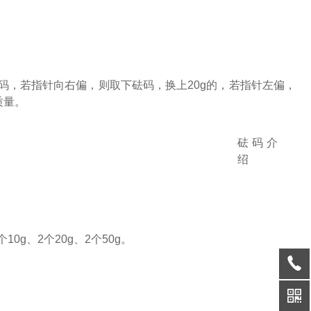
的砝码，若指针向右偏，则取下砝码，换上20g的，若指针左偏，
质量。
砝码介
绍
10g、2个20g、2个50g。