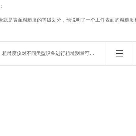
0；
等级就是表面粗糙度的等级划分，他说明了一个工件表面的粗糙度
：
粗糙度仪对不同类型设备进行粗糙测量可运用哪些传感器