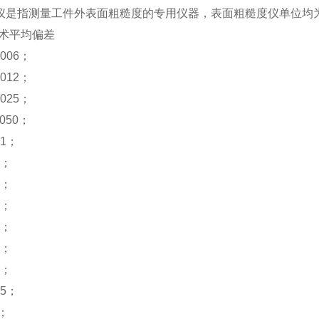
仪是指测量工件外表面粗糙度的专用仪器，表面粗糙度仪单位均为
算术平均偏差
.006；
.012；
.025；
.050；
.1；
2；
4；
8；
6；
2；
4；
.5；
5；